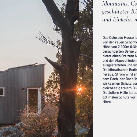
Mountains, Co
geschützter R
und Einkehr, 
Das Colorado House is
von der rauen Schönhe
Höhe von 2.200m ü.NN 
benachbarten Berge un
bietet einen Ort zum M
und der Abgeschiedenh
ausgestatteten und s
Die klimatischen Bedi
heraus, Strom wird er
dem Dach, der Dachübe
wirksamen Schutz vor 
gleichzeitig freiem Bl
Die
äußere
Hülle ist a
optimalen Schutz vor
Hitze.