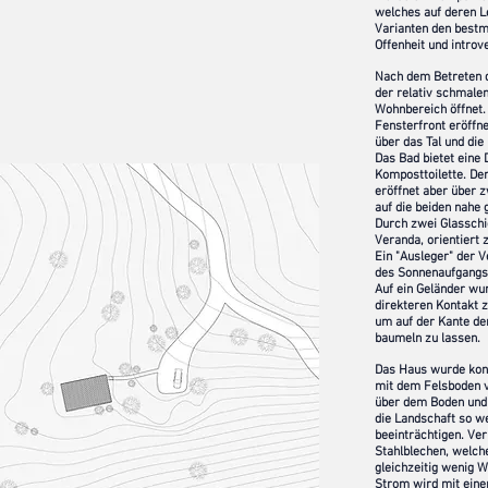
welches auf deren L
Varianten den best
Offenheit und introv
Nach dem Betreten d
der relativ schmale
Wohnbereich öffnet.
Fensterfront eröffn
über das Tal und di
Das Bad bietet eine
Komposttoilette. Der
eröffnet aber über 
auf die beiden nahe 
Durch zwei Glasschi
Veranda, orientiert
Ein "Ausleger" der 
des Sonnenaufgangs
Auf ein Geländer wu
direkteren Kontakt
um auf der Kante der
baumeln zu lassen.
Das Haus wurde kon
2
mit dem Felsboden v
über dem Boden und 
die Landschaft so w
beeinträchtigen. Ver
Stahlblechen, welche
gleichzeitig wenig 
Strom wird mit eine