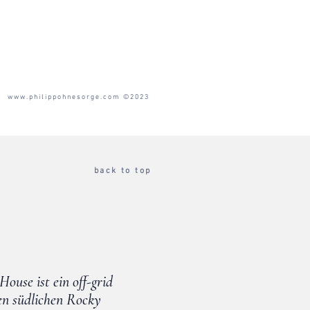
www.philippohnesorge.com
©2023
back to top
ouse ist ein off-grid
en südlichen Rocky