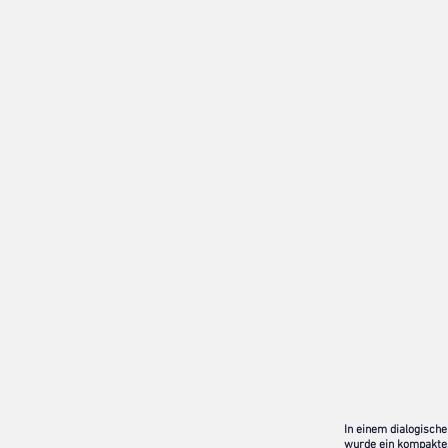
In einem dialogisch
wurde ein kompakte