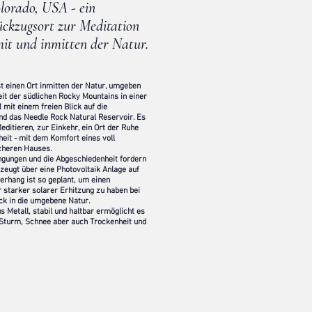
lorado, USA - ein
ückzugsort zur Meditation
mit und inmitten der Natur.
t einen Ort inmitten der Natur, umgeben
it der südlichen Rocky Mountains in einer
mit einem freien Blick auf die
d das Needle Rock Natural Reservoir. Es
editieren, zur Einkehr, ein Ort der Ruhe
eit - mit dem Komfort eines voll
icheren Hauses.
ngungen und die Abgeschiedenheit fordern
zeugt über eine Photovoltaik Anlage auf
rhang ist so geplant, um einen
starker solarer Erhitzung zu haben bei
ick in die umgebene Natur.
us Metall, stabil und haltbar ermöglicht es
 Sturm, Schnee aber auch Trockenheit und