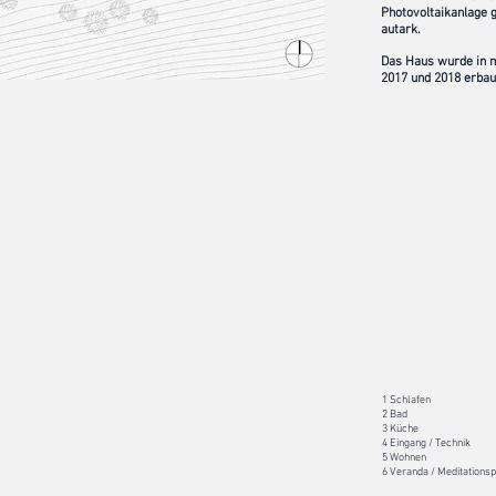
Photovoltaikanlage g
autark.
Das Haus wurde in
2017 und 2018 erbau
3
4
2
5
1 Schlafen
2 Bad
3 Küche
4 Eingang / Technik
5 Wohnen
6 Veranda / Meditations
1