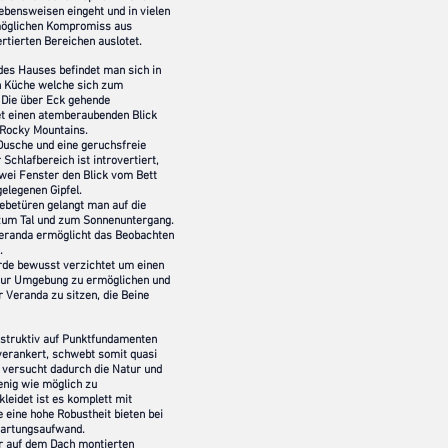
ebensweisen eingeht und in vielen
möglichen Kompromiss aus
ertierten Bereichen auslotet.
es Hauses befindet man sich in
n Küche welche sich zum
 Die über Eck gehende
et einen atemberaubenden Blick
e Rocky Mountains.
 Dusche und eine geruchsfreie
 Schlafbereich ist introvertiert,
zwei Fenster den Blick vom Bett
gelegenen Gipfel.
ebetüren gelangt man auf die
 zum Tal und zum Sonnenuntergang.
Veranda ermöglicht das Beobachten
.
rde bewusst verzichtet um einen
 zur Umgebung zu ermöglichen und
 Veranda zu sitzen, die Beine
struktiv auf Punktfundamenten
3
erankert, schwebt somit quasi
versucht dadurch die Natur und
enig wie möglich zu
kleidet ist es komplett mit
 eine hohe Robustheit bieten bei
Wartungsaufwand.
r auf dem Dach montierten